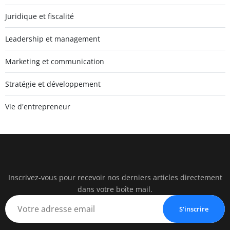
Juridique et fiscalité
Leadership et management
Marketing et communication
Stratégie et développement
Vie d'entrepreneur
Inscrivez-vous pour recevoir nos derniers articles directement
watc
dans votre boîte mail.
BUSINESS IN
S'inscrire