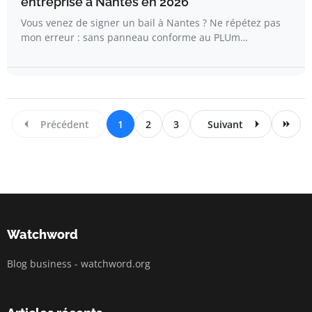
entreprise à Nantes en 2026
Vous venez de signer un bail à Nantes ? Ne répétez pas
mon erreur : sans panneau conforme au PLUm…
Précédent
1
2
3
Suivant
Watchword
Blog business - watchword.org