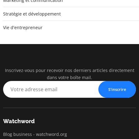
Marketing et communication
Stratégie et développement
Vie d'entrepreneur
Inscrivez-vous pour recevoir nos derniers articles directement
watc
dans votre boîte mail.
BUSINESS IN
S'inscrire
Watchword
Blog business - watchword.org