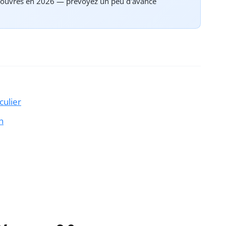
s ouvrés en 2026 — prévoyez un peu d'avance
culier
n