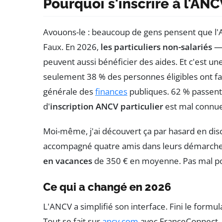
Pourquoi s'inscrire à l'AN
Avouons-le : beaucoup de gens pensent que l'A
Faux. En 2026,
les particuliers non-salariés
— 
peuvent aussi bénéficier des aides. Et c'est u
seulement 38 % des personnes éligibles ont fai
générale des
finances
publiques. 62 % passent 
d'
inscription ANCV particulier
est mal connue
Moi-même, j'ai découvert ça par hasard en discu
accompagné quatre amis dans leurs démarches.
en vacances
de 350 € en moyenne. Pas mal po
Ce qui a changé en 2026
L'ANCV a simplifié son interface. Fini le form
Tout se fait sur
ancv.com
avec FranceConnect. 