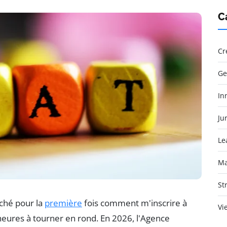
C
Cr
Ge
In
Jur
Le
Ma
St
rché pour la
première
fois comment m'inscrire à
Vi
 heures à tourner en rond. En 2026, l'Agence