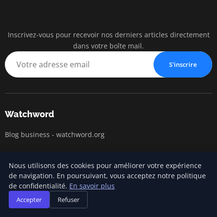
Inscrivez-vous pour recevoir nos derniers articles directement
watc
dans votre boîte mail.
BUSINESS IN
S'inscrire
Watchword
Blog business - watchword.org
Nous utilisons des cookies pour améliorer votre expérience
Catégories
de navigation. En poursuivant, vous acceptez notre politique
de confidentialité.
En savoir plus
Création d'entreprise
Accepter
Refuser
Gestion et finances