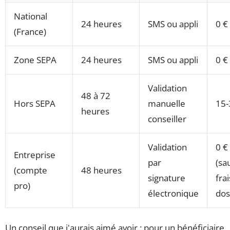
National
24 heures
SMS ou appli
0 €
(France)
Zone SEPA
24 heures
SMS ou appli
0 €
Validation
48 à 72
Hors SEPA
manuelle
15-
heures
conseiller
Validation
0 €
Entreprise
par
(sa
(compte
48 heures
signature
fra
pro)
électronique
dos
Un conseil que j'aurais aimé avoir : pour un bénéficiaire