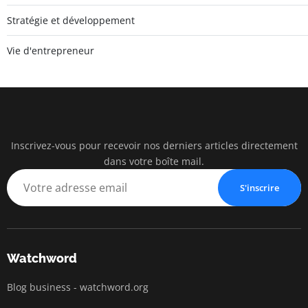
Stratégie et développement
Vie d'entrepreneur
Inscrivez-vous pour recevoir nos derniers articles directement
watc
dans votre boîte mail.
BUSINESS IN
S'inscrire
Watchword
Blog business - watchword.org