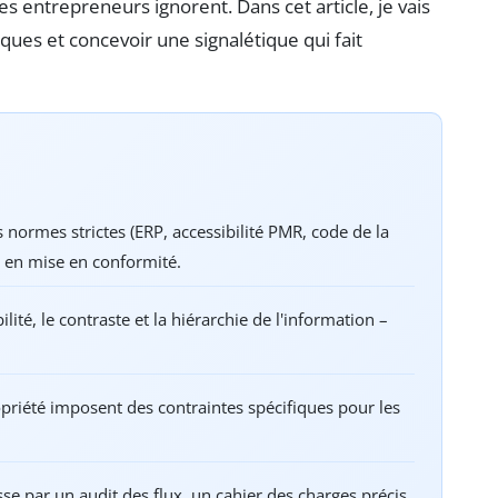
es entrepreneurs ignorent. Dans cet article, je vais
ues et concevoir une signalétique qui fait
s normes strictes (ERP, accessibilité PMR, code de la
r en mise en conformité.
lité, le contraste et la hiérarchie de l'information –
priété imposent des contraintes spécifiques pour les
se par un audit des flux, un cahier des charges précis