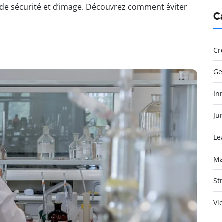
 de sécurité et d’image. Découvrez comment éviter
C
Cr
Ge
In
Jur
Le
Ma
St
Vi