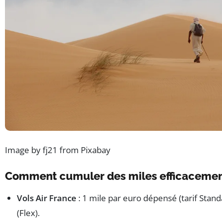
Image by fj21 from Pixabay
Comment cumuler des miles efficacemen
Vols Air France
: 1 mile par euro dépensé (tarif Stand
(Flex).