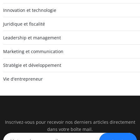
Innovation et technologie
Juridique et fiscalité
Leadership et management
Marketing et communication
Stratégie et développement
Vie d'entrepreneur
Inscrivez-vous pour recevoir nos derniers articles directement
watc
dans votre boîte mail.
BUSINESS IN