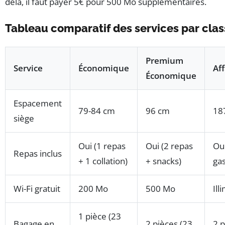
delà, il faut payer 5€ pour 500 Mo supplémentaires.
Tableau comparatif des services par cla
Premium
Service
Économique
Aff
Économique
Espacement
79-84 cm
96 cm
187
siège
Oui (1 repas
Oui (2 repas
Ou
Repas inclus
+ 1 collation)
+ snacks)
ga
Wi-Fi gratuit
200 Mo
500 Mo
Ill
1 pièce (23
Bagage en
2 pièces (23
2 p