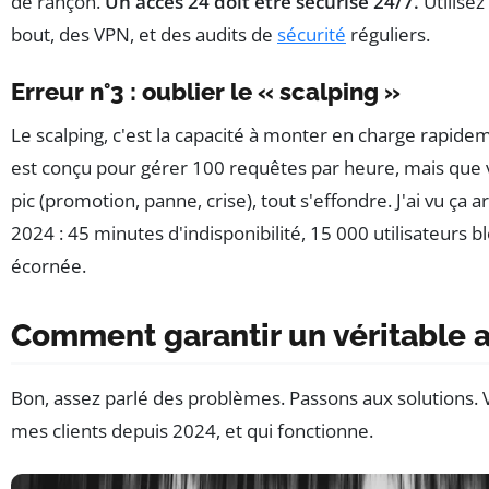
de rançon.
Un accès 24 doit être sécurisé 24/7.
Utilisez
bout, des VPN, et des audits de
sécurité
réguliers.
Erreur n°3 : oublier le « scalping »
Le scalping, c'est la capacité à monter en charge rapidem
est conçu pour gérer 100 requêtes par heure, mais que 
pic (promotion, panne, crise), tout s'effondre. J'ai vu ça
2024 : 45 minutes d'indisponibilité, 15 000 utilisateurs 
écornée.
Comment garantir un véritable a
Bon, assez parlé des problèmes. Passons aux solutions. Voi
mes clients depuis 2024, et qui fonctionne.