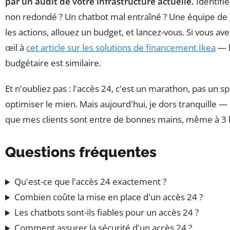
par un audit de votre infrastructure actuelle.
Identifie
non redondé ? Un chatbot mal entraîné ? Une équipe de g
les actions, allouez un budget, et lancez-vous. Si vous ave
œil à
cet article sur les solutions de financement Ikea
— l
budgétaire est similaire.
Et n'oubliez pas : l'accès 24, c'est un marathon, pas un spr
optimiser le mien. Mais aujourd'hui, je dors tranquille — 
que mes clients sont entre de bonnes mains, même à 3 
Questions fréquentes
Qu'est-ce que l'accès 24 exactement ?
Combien coûte la mise en place d'un accès 24 ?
Les chatbots sont-ils fiables pour un accès 24 ?
Comment assurer la sécurité d'un accès 24 ?