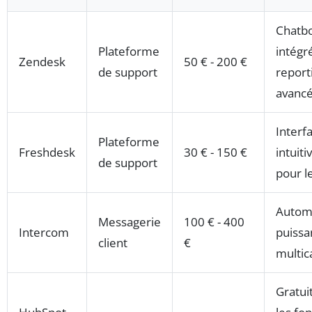
Chatbo
Plateforme
intégr
Zendesk
50 € - 200 €
de support
report
avanc
Interf
Plateforme
Freshdesk
30 € - 150 €
intuiti
de support
pour l
Automa
Messagerie
100 € - 400
Intercom
puissa
client
€
multic
Gratui