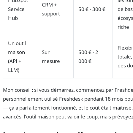
HubSpot
les fo
CRM +
Service
50 € - 300 €
de bas
support
Hub
écosy
riche
Un outil
Flexibi
maison
Sur
500 € - 2
totale,
(API +
mesure
000 €
des d
LLM)
Mon conseil : si vous démarrez, commencez par Freshdes
personnellement utilisé Freshdesk pendant 18 mois pour 
— ça a parfaitement fonctionné, et le coût était maîtrisé
avancés, l'outil maison peut valoir le coup, mais prévo