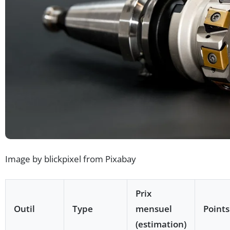
Image by blickpixel from Pixabay
Prix
Outil
Type
mensuel
Points
(estimation)